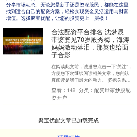
分享市场动态。无论您是新手还是资深股民，都能在这里
找到适合自己的配资方案，轻松实现资金灵活运用与财富
增值。选择聚宝优配，让您的投资更上一层楼！
合法配资平台排名 沈梦辰
带婆婆见70岁殷秀梅，海涛
妈妈激动落泪，那英也给面
子合影
在阅读此文前，诚邀您点击一下“关注”，
方便您下次继续阅读相关文章，您的认
真阅读是我们最大的动力。 婆媳关系这
种东西，平时在家里多半靠忍耐和习惯
查看：
142
分类：
配资世家炒股配
撑着，一进电视台后....
资开户
聚宝优配文章已加载完成