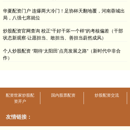
华夏配资门户 连爆两大冷门！足协杯天翻地覆，河南蓉城出
局，八强七席就位
炒股配资官网查询 校正“干好干坏一个样”的考核偏差（干部
状态新观察·让愿担当、敢担当、善担当蔚然成风）
个人炒股配资 “期待‘太阳田’点亮发展之路”（新时代中非合
作）
配资世家炒股配
国内股票配资
炒股配资交流
资开户
友情链接：