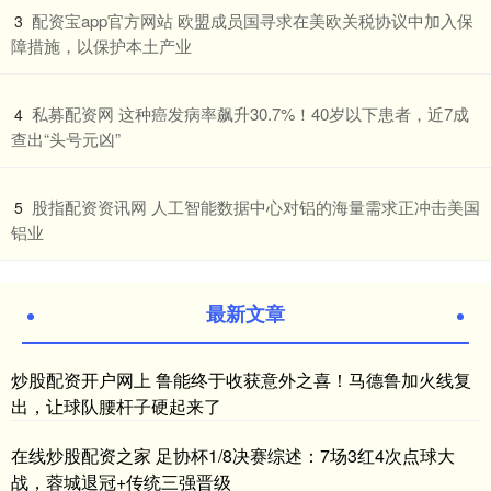
​配资宝app官方网站 欧盟成员国寻求在美欧关税协议中加入保
3
障措施，以保护本土产业
​私募配资网 这种癌发病率飙升30.7%！40岁以下患者，近7成
4
查出“头号元凶”
​股指配资资讯网 人工智能数据中心对铝的海量需求正冲击美国
5
铝业
最新文章
炒股配资开户网上 鲁能终于收获意外之喜！马德鲁加火线复
出，让球队腰杆子硬起来了
在线炒股配资之家 足协杯1/8决赛综述：7场3红4次点球大
战，蓉城退冠+传统三强晋级